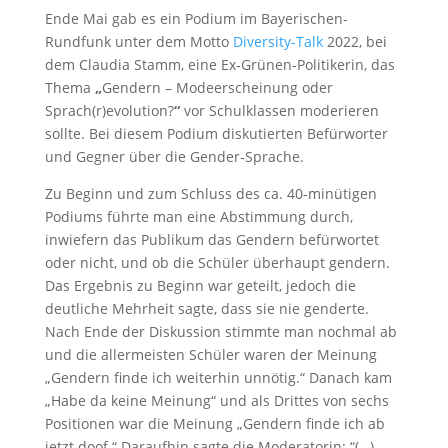
Ende Mai gab es ein Podium im Bayerischen-
Rundfunk unter dem Motto
Diversity-Talk
2022, bei
dem Claudia Stamm, eine Ex-Grünen-Politikerin, das
Thema
„
Gendern – Modeerscheinung oder
Sprach(r)evolution?
“
vor Schulklassen moderieren
sollte. Bei diesem Podium diskutierten Befürworter
und Gegner über die Gender-Sprache.
Zu Beginn und zum Schluss des ca. 40-minütigen
Podiums führte man eine Abstimmung durch,
inwiefern das Publikum das Gendern befürwortet
oder nicht, und ob die Schüler überhaupt gendern.
Das Ergebnis zu Beginn war geteilt, jedoch die
deutliche Mehrheit sagte, dass sie nie genderte.
Nach Ende der Diskussion stimmte man nochmal ab
und die allermeisten Schüler waren der Meinung
„Gendern finde ich weiterhin unnötig.“ Danach kam
„Habe da keine Meinung“ und als Drittes von sechs
Positionen war die Meinung „Gendern finde ich ab
jetzt doof.“ Daraufhin sagte die Moderatorin: “(…)