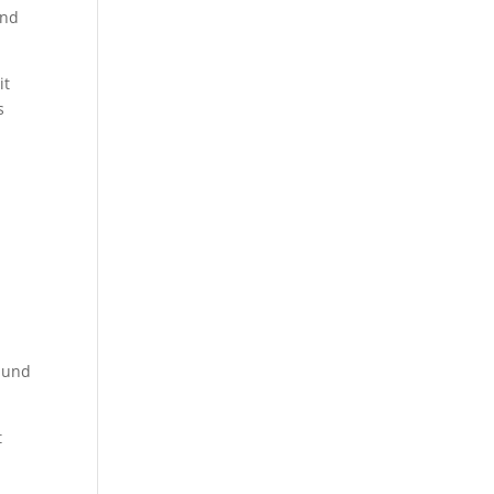
und
it
s
n
n und
t