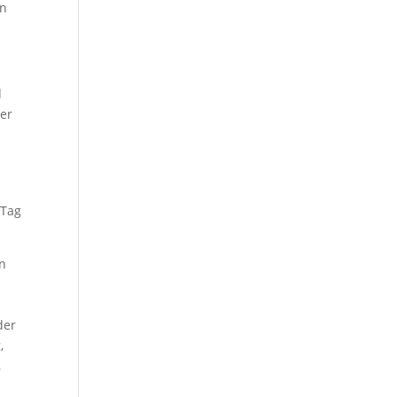
en
d
der
 Tag
n
der
,
,