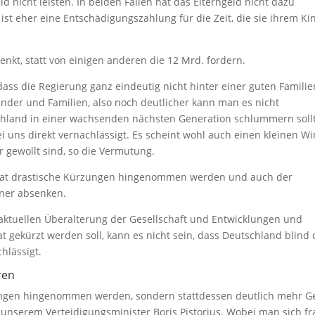
 nicht leisten. In beiden Fällen hat das Elterngeld nicht dazu
 ist eher eine Entschädigungszahlung für die Zeit, die sie ihrem Ki
nkt, statt von einigen anderen die 12 Mrd. fordern.
ass die Regierung ganz eindeutig nicht hinter einer guten Familie
Kinder und Familien, also noch deutlicher kann man es nicht
schland in einer wachsenden nächsten Generation schlummern soll
 uns direkt vernachlässigt. Es scheint wohl auch einen kleinen Wi
 gewollt sind, so die Vermutung.
setat drastische Kürzungen hingenommen werden und auch der
dner absenken.
r aktuellen Überalterung der Gesellschaft und Entwicklungen und
at gekürzt werden soll, kann es nicht sein, dass Deutschland blind 
hlässigt.
ren
ungen hingenommen werden, sondern stattdessen deutlich mehr G
 unserem Verteidigungsminister Boris Pistorius. Wobei man sich fr