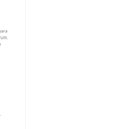
yara
üllt.
e
r