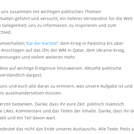
r uns zusammen mit wichtigen politischen Themen
atten geführt und versucht, ein tieferes Verständnis für die Wel
 Gelegenheit, uns zu informieren, zu inspirieren und zum
chied.
mverhalten,“
Kai der Karotte
”, dem Krieg in Palästina bis über
 Anschlägen auf das IZH, der WM in Qatar, dem Ukraine-Krieg,
brennungen und vielem weiteren mehr.
os auf wichtige Ereignisse hinzuweisen. Aktuelle politische
verständlich dargest.
uns und euch alle daran zu erinnern, was unsere Aufgabe ist und
en auseinandersetzen müssen.
rzen bedanken. Danke, dass ihr eure Zeit politisch islamisch
e Likes, Kommentare und das Teilen der Inhalte. Danke, dass ihr 
habt und ein Teil davon wart.
edeutet das nicht das Ende unseres Austauschs. Alle Texte, Posts 