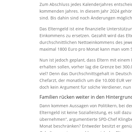
Zum Abschluss jedes Kalenderjahres entsche
kommenden Jahres. In diesem Jahr 2024 gehör
sind. Bis dahin sind noch Änderungen möglich
Das Elterngeld ist eine finanzielle Unterstütz
Einkommens zu ersetzen. Gezahlt wird das Elt
durchschnittlichen Nettoeinkommens des jewei
maximal 1800 Euro pro Monat kann man vom St
Nun ist jedoch geplant, dass Eltern mit eine
erhalten sollen, vorher lag die Grenze bei 300
viel? Denn das Durchschnittsgehalt in Deutsch
Chefarzt, der monatlich um die 10.000 EUR ver
doch kein Argument für solche Verdiener, nu
Familien rücken weiter in den Hintergrun
Dann kommen Aussagen von Politikern, bei den
Elterngeld ist keine Sozialleistung, es soll d
übernehmen“, argumentierte SPD-Chef Klingbei
Monat beschränken? Entweder besitzt er genügen