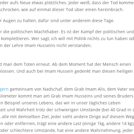
ieder aufs Neue etwas plötzliches. Jeder weiß, dass der Tod komm
rschrocken, wie auf einmal dieser Tod über einen hereinbrach.
 Augen zu halten, dafür sind unter anderem diese Tage.
für die politischen Machthaber. Es ist der Kampf der politischen un
komplettieren. Wer sagt, ich will mit Politik nichts zu tun haben o
Sinn der Lehre Imam Husseins nicht verstanden.
kt man dem Toten erneut. Ab dem Moment hat der Mensch einen
chlossen. Und auch bei Imam Hussein gedenkt man diesen heiligen
lgern
gemeinsam von Nadschaf, dem Grab Imam Alis, dem Vater vo
0 Kilometer kommt man am Grab Imam Husseins und seines Bruders
n Beispiel unseres Lebens, das wir in unser tägliches Leben
keit und Wahrheit trotz der schwierigen Umstände (bei 40 Grad in 
alle mit demselben Ziel, jeder sieht andere Dinge auf diesem Weg
n oder entfernen, trägt eine andere Last (einige 1kg, andere 14 kg)
e oder schlechtere Umstände, hat eine andere Wahrnehmung, jeder