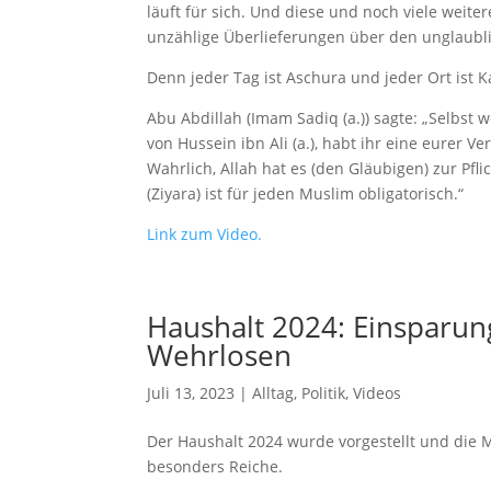
läuft für sich. Und diese und noch viele weite
unzählige Überlieferungen über den unglaubli
Denn jeder Tag ist Aschura und jeder Ort ist K
Abu Abdillah (Imam Sadiq (a.)) sagte: „Selbst 
von Hussein ibn Ali (a.), habt ihr eine eurer 
Wahrlich, Allah hat es (den Gläubigen) zur Pfli
(Ziyara) ist für jeden Muslim obligatorisch.“
Link zum Video.
Haushalt 2024: Einsparu
Wehrlosen
Juli 13, 2023
|
Alltag
,
Politik
,
Videos
Der Haushalt 2024 wurde vorgestellt und die M
besonders Reiche.