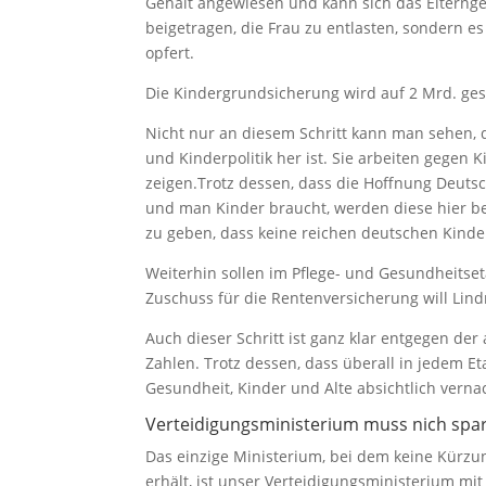
Gehalt angewiesen und kann sich das Elterngeld
beigetragen, die Frau zu entlasten, sondern es
opfert.
Die Kindergrundsicherung wird auf 2 Mrd. gese
Nicht nur an diesem Schritt kann man sehen, d
und Kinderpolitik her ist. Sie arbeiten gegen 
zeigen.Trotz dessen, dass die Hoffnung Deut
und man Kinder braucht, werden diese hier bei
zu geben, dass keine reichen deutschen Kinder
Weiterhin sollen im Pflege- und Gesundheit
Zuschuss für die Rentenversicherung will Lin
Auch dieser Schritt ist ganz klar entgegen de
Zahlen. Trotz dessen, dass überall in jedem Et
Gesundheit, Kinder und Alte absichtlich vernac
Verteidigungsministerium muss nich spa
Das einzige Ministerium, bei dem keine Kürz
erhält, ist unser Verteidigungsministerium mit