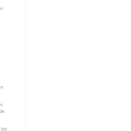
en
hr
is
de.
 bis