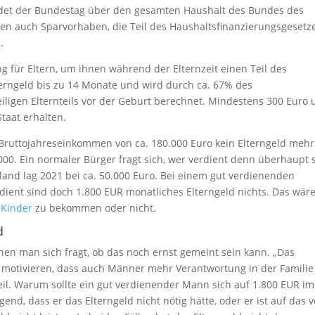
idet der Bundestag über den gesamten Haushalt des Bundes des
en auch Sparvorhaben, die Teil des Haushaltsfinanzierungsgesetz
.
ung für Eltern, um ihnen während der Elternzeit einen Teil des
erngeld bis zu 14 Monate und wird durch ca. 67% des
ligen Elternteils vor der Geburt berechnet. Mindestens 300 Euro
aat erhalten.
m Bruttojahreseinkommen von ca. 180.000 Euro kein Elterngeld mehr
.000. Ein normaler Bürger fragt sich, wer verdient denn überhaupt 
land lag 2021 bei ca. 50.000 Euro. Bei einem gut verdienenden
dient sind doch 1.800 EUR monatliches Elterngeld nichts. Das wär
n
Kinder
zu bekommen oder nicht.
d
en man sich fragt, ob das noch ernst gemeint sein kann. „Das
azu motivieren, dass auch Männer mehr Verantwortung in der Familie
l. Warum sollte ein gut verdienender Mann sich auf 1.800 EUR im
d, dass er das Elterngeld nicht nötig hätte, oder er ist auf das v