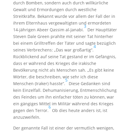
durch Bomben, sondern auch durch willkürliche
Gewalt und Ermordungen durch westliche
Streitkräfte. Bekannt wurde vor allem der Fall der in
ihrem Elternhaus vergewaltigten und ermordeten
3
14-jährigen Abeer Qassim al-Janabi.
Der Haupttäter
Steven Dale Green prahlte mit seiner Tat hinterher
bei einem Grilltreffen der Täter und sagte bezüglich
4
seines Verbrechens: „Das war großartig“.
Rückblickend auf seine Tat gestand er im Gefängnis,
dass er während des Krieges die irakische
Bevölkerung nicht als Menschen sah. „Es gibt keine
Wörter, die beschreiben, wie sehr ich diese
5
Menschen (Iraker) hasste“.
Diese Gedanken sind
kein Einzelfall. Dehumanisierung, Entmenschlichung
des Feindes um ihn einfacher töten zu können, war
ein gängiges Mittel im Militär während des Krieges
6
gegen den Terror.
Ob dies heute anders ist, ist
anzuzweifeln.
Der genannte Fall ist einer der vermutlich wenigen,