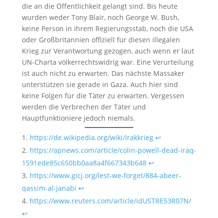
die an die Öffentlichkeit gelangt sind. Bis heute
wurden weder Tony Blair, noch George W. Bush,
keine Person in ihrem Regierungsstab, noch die USA
oder Großbritannien offiziell für diesen illegalen
Krieg zur Verantwortung gezogen, auch wenn er laut
UN-Charta völkerrechtswidrig war. Eine Verurteilung
ist auch nicht zu erwarten. Das nächste Massaker
unterstützen sie gerade in Gaza. Auch hier sind
keine Folgen für die Täter zu erwarten. Vergessen
werden die Verbrechen der Täter und
Hauptfunktioniere jedoch niemals.
https://de.wikipedia.org/wiki/Irakkrieg
↩︎
https://apnews.com/article/colin-powell-dead-iraq-
1591ede85c650bb0aa8a4f667343b648
↩︎
https://www.gicj.org/lest-we-forget/884-abeer-
qassim-al-janabi
↩︎
https://www.reuters.com/article/idUSTRE53R07N/
↩︎