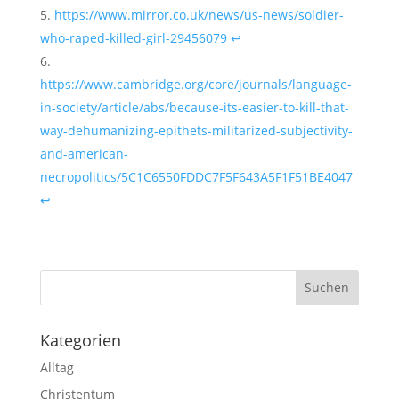
https://www.mirror.co.uk/news/us-news/soldier-
who-raped-killed-girl-29456079
↩︎
https://www.cambridge.org/core/journals/language-
in-society/article/abs/because-its-easier-to-kill-that-
way-dehumanizing-epithets-militarized-subjectivity-
and-american-
necropolitics/5C1C6550FDDC7F5F643A5F1F51BE4047
↩︎
Kategorien
Alltag
Christentum