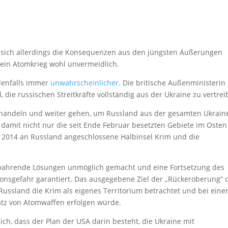
sich allerdings die Konsequenzen aus den jüngsten Äußerungen
t ein Atomkrieg wohl unvermeidlich.
edenfalls immer
unwahrscheinlicher
. Die britische Außenministerin 
 die russischen Streitkräfte vollständig aus der Ukraine zu vertrei
r handeln und weiter gehen, um Russland aus der gesamten Ukrain
damit nicht nur die seit Ende Februar besetzten Gebiete im Osten
n 2014 an Russland angeschlossene Halbinsel Krim und die
swahrende Lösungen unmöglich gemacht und eine Fortsetzung des
ionsgefahr garantiert. Das ausgegebene Ziel der „Rückeroberung“ 
 Russland die Krim als eigenes Territorium betrachtet und bei eine
atz von Atomwaffen erfolgen würde.
ich, dass der Plan der USA darin besteht, die Ukraine mit