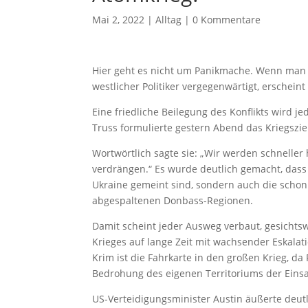
Mai 2, 2022
|
Alltag
|
0 Kommentare
Hier geht es nicht um Panikmache. Wenn man 
westlicher Politiker vergegenwärtigt, erschein
Eine friedliche Beilegung des Konflikts wird j
Truss formulierte gestern Abend das Kriegsziel,
Wortwörtlich sagte sie: „Wir werden schnelle
verdrängen.“ Es wurde deutlich gemacht, dass 
Ukraine gemeint sind, sondern auch die scho
abgespaltenen Donbass-Regionen.
Damit scheint jeder Ausweg verbaut, gesicht
Krieges auf lange Zeit mit wachsender Eskalat
Krim ist die Fahrkarte in den großen Krieg, da
Bedrohung des eigenen Territoriums der Eins
US-Verteidigungsminister Austin äußerte deutl