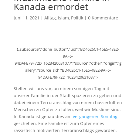
Kanada ermordet
Juni 11, 2021
|
Alltag
,
Islam
,
Politik
|
0 Kommentare
{„subsource“:“done_button“,“uid“:“BD4626C1-15E5-48E2-
9AF6-
94DAFE79F72D_1623420631077″,“source“:“other“,“origin“:“g
allery“,“source_sid“:“BD4626C1-15E5-48E2-9AF6-
94DAFE79F72D_1623420631087″}
Stellen wir uns vor, an einem sonnigen Tag mit
unserer Familie in der Stadt spazieren zu gehen und
dabei einem Terroranschlag von einem hasserfüllten
Menschen zu Opfer zu fallen, weil wir Muslime sind.
In Kanada ist genau dies am
vergangenen Sonntag
geschehen. Eine Familie ist zum Opfer eines
rassistisch motivierten Terroranschlags geworden.