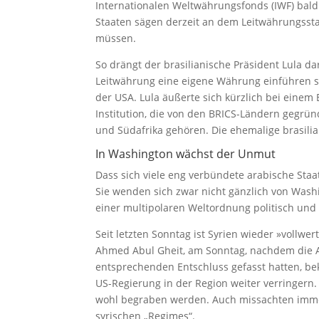
Internationalen Weltwährungsfonds (IWF) bal
Staaten sägen derzeit an dem Leitwährungsst
müssen.
So drängt der brasilianische Präsident Lula da
Leitwährung eine eigene Währung einführen s
der USA. Lula äußerte sich kürzlich bei eine
Institution, die von den BRICS-Ländern gegrü
und Südafrika gehören. Die ehemalige brasilia
In Washington wächst der Unmut
Dass sich viele eng verbündete arabische Sta
Sie wenden sich zwar nicht gänzlich von Washi
einer multipolaren Weltordnung politisch un
Seit letzten Sonntag ist Syrien wieder »vollwer
Ahmed Abul Gheit, am Sonntag, nachdem die A
entsprechenden Entschluss gefasst hatten, be
US-Regierung in der Region weiter verringer
wohl begraben werden. Auch missachten immer
syrischen „Regimes“.