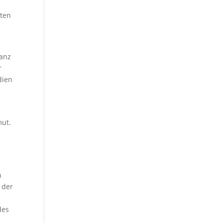
hten
nanz
r
dien
mut.
n
 der
des