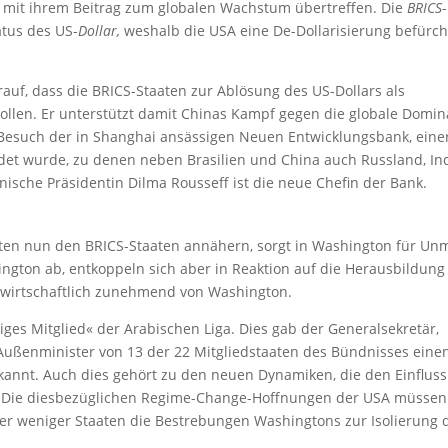
d mit ihrem Beitrag zum globalen Wachstum übertreffen. Die
BRICS
-
atus des US-
Dollar,
weshalb die USA eine De-Dollarisierung befürc
rauf, dass die BRICS-Staaten zur Ablösung des US-Dollars als
ollen. Er unterstützt damit Chinas Kampf gegen die globale Domi
m Besuch der in Shanghai ansässigen Neuen Entwicklungsbank, eine
ndet wurde, zu denen neben Brasilien und China auch Russland, In
nische Präsidentin Dilma Rousseff ist die neue Chefin der Bank.
aten nun den BRICS-Staaten annähern, sorgt in Washington für Un
ngton ab, entkoppeln sich aber in Reaktion auf die Herausbildung
d wirtschaftlich zunehmend von Washington.
tiges Mitglied« der Arabischen Liga. Dies gab der Generalsekretär,
ußenminister von 13 der 22 Mitgliedstaaten des Bündnisses eine
kannt. Auch dies gehört zu den neuen Dynamiken, die den Einfluss
n. Die diesbezüglichen Regime-Change-Hoffnungen der USA müssen
 weniger Staaten die Bestrebungen Washingtons zur Isolierung 