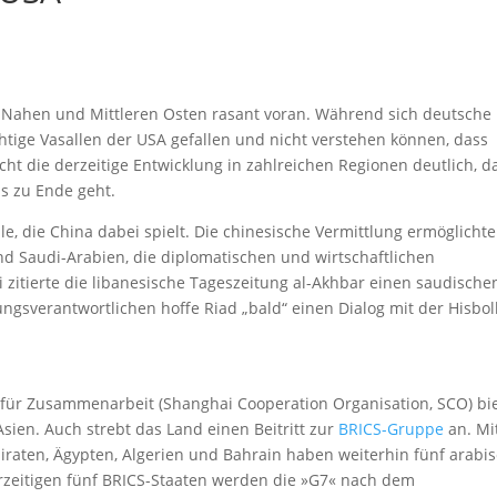
 Nahen und Mittleren Osten rasant voran. Während sich deutsche
lichtige Vasallen der USA gefallen und nicht verstehen können, dass
ht die derzeitige Entwicklung in zahlreichen Regionen deutlich, d
s zu Ende geht.
e, die China dabei spielt. Die chinesische Vermittlung ermöglicht
d Saudi-Arabien, die diplomatischen und wirtschaftlichen
itierte die libanesische Tageszeitung al-Akhbar einen saudische
ngsverantwortlichen hoffe Riad „bald“ einen Dialog mit der Hisbol
n für Zusammenarbeit (Shanghai Cooperation Organisation, SCO) bi
ien. Auch strebt das Land einen Beitritt zur
BRICS-Gruppe
an. Mi
iraten, Ägypten, Algerien und Bahrain haben weiterhin fünf arabi
rzeitigen fünf BRICS-Staaten werden die »G7« nach dem