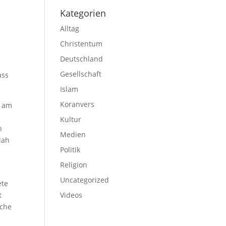
Kategorien
Alltag
Christentum
Deutschland
Gesellschaft
ass
Islam
Koranvers
e am
Kultur
n
Medien
lah
Politik
Religion
Uncategorized
ete
t
Videos
sche