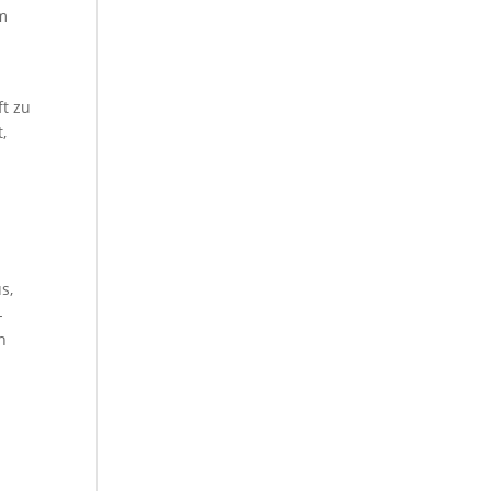
lm
ft zu
,
s,
-
h