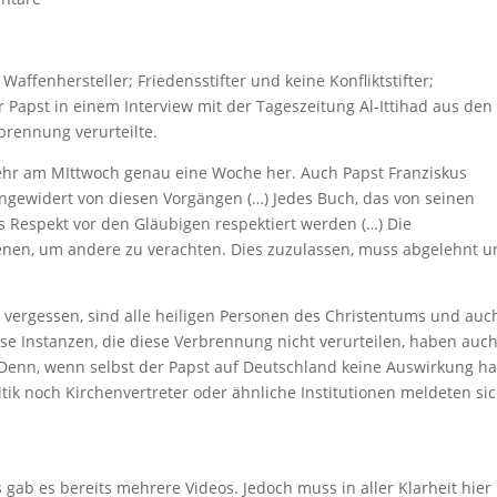
affenhersteller; Friedensstifter und keine Konfliktstifter;
r Papst in einem Interview mit der Tageszeitung Al-Ittihad aus den
brennung verurteilte.
hr am MIttwoch genau eine Woche her. Auch Papst Franziskus
angewidert von diesen Vorgängen (…) Jedes Buch, das von seinen
s Respekt vor den Gläubigen respektiert werden (…) Die
enen, um andere zu verachten. Dies zuzulassen, muss abgelehnt 
vergessen, sind alle heiligen Personen des Christentums und auc
se Instanzen, die diese Verbrennung nicht verurteilen, haben auc
 Denn, wenn selbst der Papst auf Deutschland keine Auswirkung ha
tik noch Kirchenvertreter oder ähnliche Institutionen meldeten si
ab es bereits mehrere Videos. Jedoch muss in aller Klarheit hier