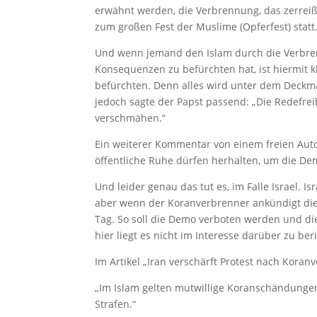
erwähnt werden, die Verbrennung, das zerreiß
zum großen Fest der Muslime (Opferfest) statt
Und wenn jemand den Islam durch die Verbrenn
Konsequenzen zu befürchten hat, ist hiermit 
befürchten. Denn alles wird unter dem Deckma
jedoch sagte der Papst passend: „Die Redefrei
verschmähen.“
Ein weiterer Kommentar von einem freien Aut
öffentliche Ruhe dürfen herhalten, um die De
Und leider genau das tut es, im Falle Israel. 
aber wenn der Koranverbrenner ankündigt die
Tag. So soll die Demo verboten werden und di
hier liegt es nicht im Interesse darüber zu ber
Im Artikel „Iran verschärft Protest nach Koran
„Im Islam gelten mutwillige Koranschändungen
Strafen.“