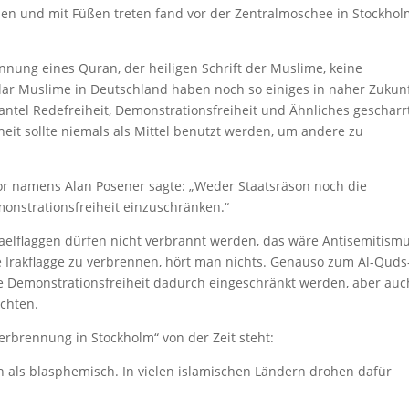
en und mit Füßen treten fand vor der Zentralmoschee in Stockho
.
ung eines Quran, der heiligen Schrift der Muslime, keine
klar Muslime in Deutschland haben noch so einiges in naher Zukun
ntel Redefreiheit, Demonstrationsfreiheit und Ähnliches gescharrt
heit sollte niemals als Mittel benutzt werden, um andere zu
or namens Alan Posener sagte: „Weder Staatsräson noch die
monstrationsfreiheit einzuschränken.“
Israelflaggen dürfen nicht verbrannt werden, das wäre Antisemitismu
 Irakflagge zu verbrennen, hört man nichts. Genauso zum Al-Quds
e Demonstrationsfreiheit dadurch eingeschränkt werden, aber auc
ichten.
verbrennung in Stockholm“ von der Zeit steht:
 als blasphemisch. In vielen islamischen Ländern drohen dafür