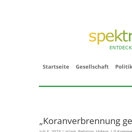
Startseite
Gesellschaft
Politi
„Koranverbrennung geh
Juli 5, 2023
|
Islam
,
Religion
,
Videos
|
0 Komme