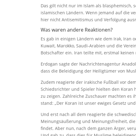
Das gilt nicht nur im Islam als blasphemisch, 
islamischen Ländern. Wenn jemand auf die ve
hier nicht Antisemitismus und Verfolgung ausr
Was waren andere Reaktionen?
Es gab in einigen Ländern wie dem Irak, Iran 
Kuwait, Marokko, Saudi-Arabien und die Verei
Botschafter ein. Iran teilte mit, erstmal kein
Erdogan sagte der Nachrichtenagentur Anadol
dass die Beleidigung der Heiligtümer von Musl
Zudem reagierte der irakische Fußball vor de
Schiedsrichter und Spieler hielten den Koran 
zu zeigen. Zahlreiche Zuschauer machten es ih
stand: „Der Koran ist unser ewiges Gesetz und 
Und erst nach all dem reagierte die schwedisc
Meinungsäußerung und Meinungsfreiheit, die
findet. Aber nun, nach dem ganzen Ärger, verur
Und gab zu, dass dies für Muslime beleidigend,