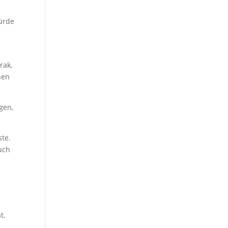
ürde
rak,
hen
gen,
ste.
uch
t.