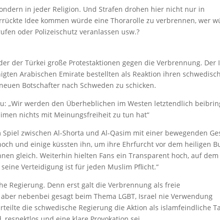
sondern in jeder Religion. Und Strafen drohen hier nicht nur in
rrückte Idee kommen würde eine Thorarolle zu verbrennen, wer w
ufen oder Polizeischutz veranlassen usw.?
oder der Türkei große Protestaktionen gegen die Verbrennung. Der I
nigten Arabischen Emirate bestellten als Reaktion ihren schwedisc
en neuen Botschafter nach Schweden zu schicken.
u: „Wir werden den Überheblichen im Westen letztendlich beibrin
imen nichts mit Meinungsfreiheit zu tun hat“
m Spiel zwischen Al-Shorta und Al-Qasim mit einer bewegenden Ge
hoch und einige küssten ihn, um ihre Ehrfurcht vor dem heiligen B
nen gleich. Weiterhin hielten Fans ein Transparent hoch, auf dem
seine Verteidigung ist für jeden Muslim Pflicht.“
he Regierung. Denn erst galt die Verbrennung als freie
 aber nebenbei gesagt beim Thema LGBT, Israel nie Verwendung
teilte die schwedische Regierung die Aktion als islamfeindliche Ta
 respektlos und eine klare Provokation sei.