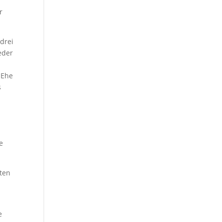
r
drei
eder
 Ehe
s
t
e
sten
e