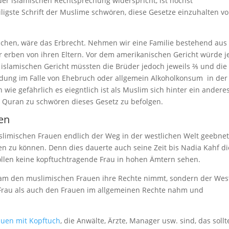
 der islamischen Rechtsprechung widerspricht, ist höchst
ligste Schrift der Muslime schwören, diese Gesetze einzuhalten vo
lichen, wäre das Erbrecht. Nehmen wir eine Familie bestehend aus 
 erben von ihren Eltern. Vor dem amerikanischen Gericht würde j
 islamischen Gericht müssten die Brüder jedoch jeweils ⅖ und die
dung im Falle von Ehebruch oder allgemein Alkoholkonsum in der
n wie gefährlich es eiegntlich ist als Muslim sich hinter ein andere
 Quran zu schwören dieses Gesetz zu befolgen.
en
uslimischen Frauen endlich der Weg in der westlichen Welt geebne
n zu können. Denn dies dauerte auch seine Zeit bis Nadia Kahf di
ollen keine kopftuchtragende Frau in hohen Ämtern sehen.
Islam den muslimischen Frauen ihre Rechte nimmt, sondern der We
Frau als auch den Frauen im allgemeinen Rechte nahm und
auen mit Kopftuch
, die Anwälte, Ärzte, Manager usw. sind, das sollt