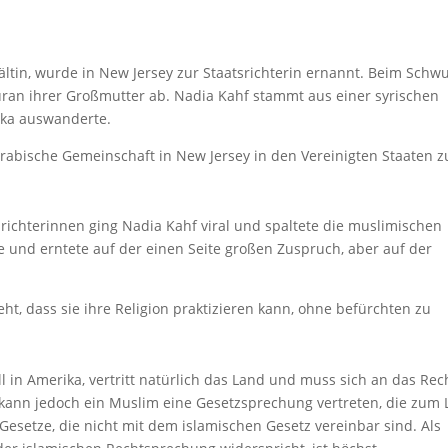
ltin, wurde in New Jersey zur Staatsrichterin ernannt. Beim Schw
uran ihrer Großmutter ab. Nadia Kahf stammt aus einer syrischen
rika auswanderte.
arabische Gemeinschaft in New Jersey in den Vereinigten Staaten z
ichterinnen ging Nadia Kahf viral und spaltete die muslimischen
 und erntete auf der einen Seite großen Zuspruch, aber auf der
eht, dass sie ihre Religion praktizieren kann, ohne befürchten zu
ll in Amerika, vertritt natürlich das Land und muss sich an das Rec
 kann jedoch ein Muslim eine Gesetzsprechung vertreten, die zum 
Gesetze, die nicht mit dem islamischen Gesetz vereinbar sind. Als