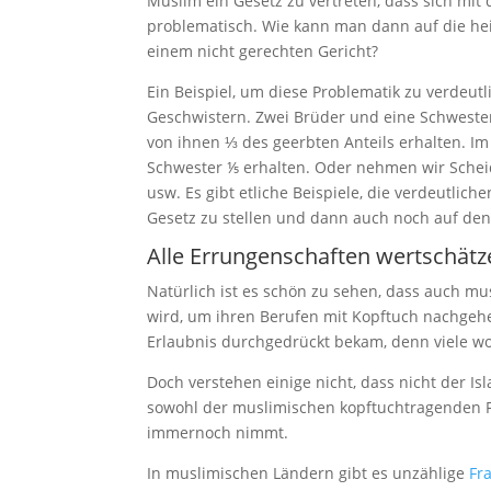
Muslim ein Gesetz zu vertreten, dass sich mit
problematisch. Wie kann man dann auf die hei
einem nicht gerechten Gericht?
Ein Beispiel, um diese Problematik zu verdeut
Geschwistern. Zwei Brüder und eine Schwester
von ihnen ⅓ des geerbten Anteils erhalten. Im
Schwester ⅕ erhalten. Oder nehmen wir Schei
usw. Es gibt etliche Beispiele, die verdeutliche
Gesetz zu stellen und dann auch noch auf den
Alle Errungenschaften wertschätz
Natürlich ist es schön zu sehen, dass auch m
wird, um ihren Berufen mit Kopftuch nachgehe
Erlaubnis durchgedrückt bekam, denn viele w
Doch verstehen einige nicht, dass nicht der 
sowohl der muslimischen kopftuchtragenden 
immernoch nimmt.
In muslimischen Ländern gibt es unzählige
Fr