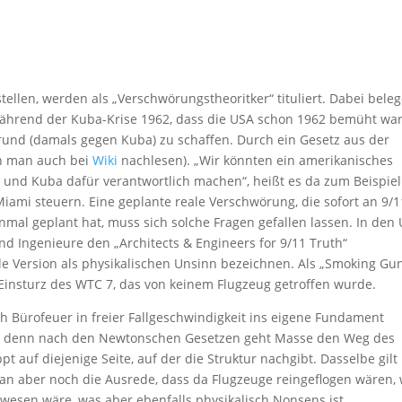
tellen, werden als „Verschwörungstheoritker“ tituliert. Dabei bele
ährend der Kuba-Krise 1962, dass die USA schon 1962 bemüht war
rund (damals gegen Kuba) zu schaffen. Durch ein Gesetz aus der
nn man auch bei
Wiki
nachlesen). „Wir könnten ein amerikanisches
 und Kuba dafür verantwortlich machen“, heißt es da zum Beispiel
iami steuern. Eine geplante reale Verschwörung, die sofort an 9/1
nmal geplant hat, muss sich solche Fragen gefallen lassen. In den
nd Ingenieure den „Architects & Engineers for 9/11 Truth“
elle Version als physikalischen Unsinn bezeichnen. Als „Smoking Gu
r Einsturz des WTC 7, das von keinem Flugzeug getroffen wurde.
ch Bürofeuer in freier Fallgeschwindigkeit ins eigene Fundament
ich, denn nach den Newtonschen Gesetzen geht Masse den Weg des
t auf diejenige Seite, auf der die Struktur nachgibt. Dasselbe gilt
man aber noch die Ausrede, dass da Flugzeuge reingeflogen wären,
wesen wäre, was aber ebenfalls physikalisch Nonsens ist.