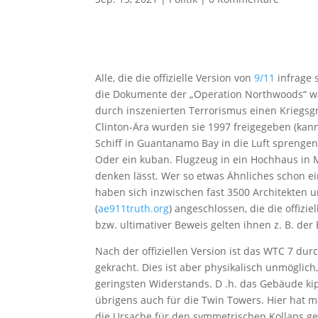
Alle, die die offizielle Version von
9/11
infrage s
die Dokumente der „Operation Northwoods“ w
durch inszenierten Terrorismus einen Kriegsg
Clinton-Ära wurden sie 1997 freigegeben (ka
Schiff in Guantanamo Bay in die Luft sprengen
Oder ein kuban. Flugzeug in ein Hochhaus in M
denken lässt. Wer so etwas Ähnliches schon ei
haben sich inzwischen fast 3500 Architekten u
(
ae911truth.org
) angeschlossen, die die offizi
bzw. ultimativer Beweis gelten ihnen z. B. de
Nach der offiziellen Version ist das WTC 7 dur
gekracht. Dies ist aber physikalisch unmögl
geringsten Widerstands. D .h. das Gebäude kipp
übrigens auch für die Twin Towers. Hier hat 
die Ursache für den symmetrischen Kollaps ge