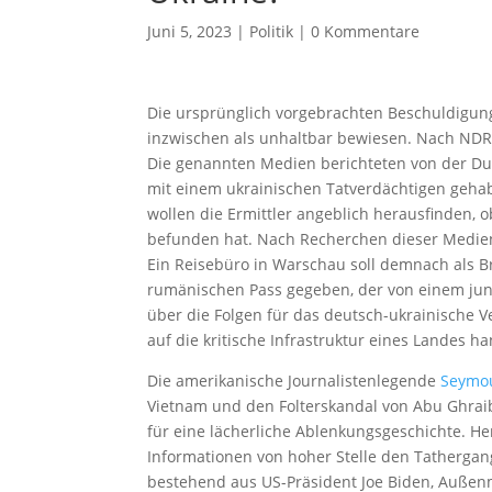
Juni 5, 2023
|
Politik
|
0 Kommentare
Die ursprünglich vorgebrachten Beschuldigu
inzwischen als unhaltbar bewiesen. Nach NDR
Die genannten Medien berichteten von der Du
mit einem ukrainischen Tatverdächtigen geh
wollen die Ermittler angeblich herausfinden, 
befunden hat. Nach Recherchen dieser Medien 
Ein Reisebüro in Warschau soll demnach als Br
rumänischen Pass gegeben, der von einem junge
über die Folgen für das deutsch-ukrainische V
auf die kritische Infrastruktur eines Landes ha
Die amerikanische Journalistenlegende
Seymo
Vietnam und den Folterskandal von Abu Ghraib
für eine lächerliche Ablenkungsgeschichte. He
Informationen von hoher Stelle den Tathergan
bestehend aus US-Präsident Joe Biden, Außenmi