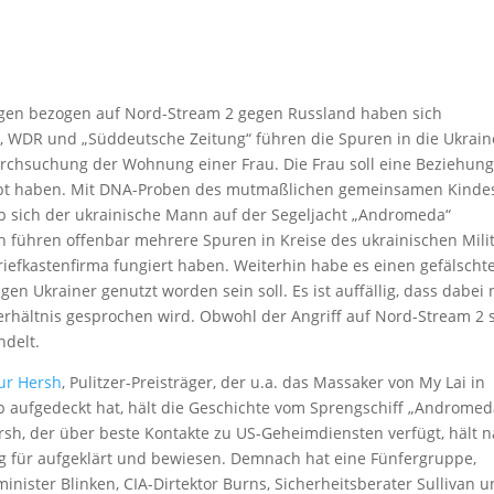
ngen bezogen auf Nord-Stream 2 gegen Russland haben sich
, WDR und „Süddeutsche Zeitung“ führen die Spuren in die Ukrain
rchsuchung der Wohnung einer Frau. Die Frau soll eine Beziehung
abt haben. Mit DNA-Proben des mutmaßlichen gemeinsamen Kinde
ob sich der ukrainische Mann auf der Segeljacht „Andromeda“
führen offenbar mehrere Spuren in Kreise des ukrainischen Milit
iefkastenfirma fungiert haben. Weiterhin habe es einen gefälscht
n Ukrainer genutzt worden sein soll. Es ist auffällig, dass dabei 
erhältnis gesprochen wird. Obwohl der Angriff auf Nord-Stream 2 
ndelt.
ur Hersh
, Pulitzer-Preisträger, der u.a. das Massaker von My Lai in
 aufgedeckt hat, hält die Geschichte vom Sprengschiff „Andromed
rsh, der über beste Kontakte zu US-Geheimdiensten verfügt, hält 
g für aufgeklärt und bewiesen. Demnach hat eine Fünfergruppe,
nister Blinken, CIA-Dirtektor Burns, Sicherheitsberater Sullivan 