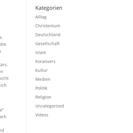
Kategorien
Alltag
Christentum
Deutschland
e.
Gesellschaft
die
s
Islam
Koranvers
ärs.
Kultur
en
nicht
Medien
sich
Politik
Religion
Uncategorized
a“
Videos
nach
und