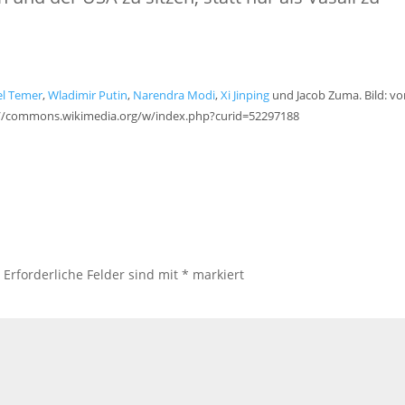
el Temer
,
Wladimir Putin
,
Narendra Modi
,
Xi Jinping
und Jacob Zuma. Bild: vo
ps://commons.wikimedia.org/w/index.php?curid=52297188
.
Erforderliche Felder sind mit
*
markiert