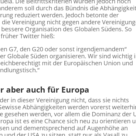
uela. Die Beitrittskriterien wurden jedoch noch
 anderem soll durch das Bündnis die Abhängigkei
hrung reduziert werden. Jedoch betonte der
ch die Vereinigung nicht gegen andere Vereinigun
 bessere Organisation des Globalen Südens. So
 früher Twitter hieß:
den G7, den G20 oder sonst irgendjemandem“
der Globale Süden organisieren. Wir sind wichtig 
gleichberechtigt mit der Europäischen Union und
ndlungstisch.“
er aber auch für Europa
der in dieser Vereinigung nicht, dass sie nichts
Gewisse Abhängigkeiten werden vorerst weiterhi
nce gesehen werden, vor allem die Dominanz der
ropa ist es eine Chance sich neu zu orientieren 
lösen und dementsprechend auf Augenhöhe an
und der USA zu sitzen, statt nur als Vasall zu