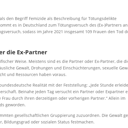
ls den Begriff Femizide als Beschreibung für Tötungsdelikte
kommt es in Deutschland zum Tötungsversuch des (Ex-)Partners an
ötungsversuch, sodass im Jahre 2021 insgesamt 109 Frauen den Tod 
er die Ex-Partner
ischer Weise. Meistens sind es die Partner oder Ex-Partner, die di
äusliche Gewalt, Drohungen und Einschüchterungen, sexuelle Gew
acht und Ressourcen haben voraus.
undesdeutsche Realität mit der Feststellung: „Jede Stunde erleid
nerschaft. Beinahe jeden Tag versucht ein Partner oder Expartner e
ne Frau durch ihren derzeitigen oder vorherigen Partner.“ Allein im
ids geworden.
timmten gesellschaftlichen Gruppierung zuzuordnen. Die Gewalt g
r, Bildungsgrad oder sozialen Status festmachen.