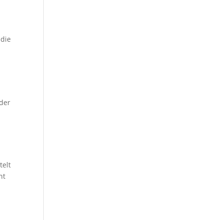
 die
 der
telt
nt