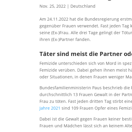
Nov. 25, 2022
|
Deutschland
Am 24.11.2022 hat die Bundesregierung erstma
gegenüber Frauen verwendet. Fast jeden Tag 
seine (Ex-)Frau. Alle drei Tage gelingt der T
ihren (Ex-)Partner fanden.
Täter sind meist die Partner od
Femizide unterschieden sich von Mord in spezif
Femizide verüben. Dabei gehen ihnen meist h
oder Situationen, in denen Frauen weniger M
Bundesfamilienministerin Paus beschrieb die b
durchschnittlich 13 Frauen Gewalt in der Part
Frau zu töten. Fast jeden dritten Tag stirbt ei
Jahre 2021
sind 109 Frauen Opfer eines Femiz
Dabei ist die Gewalt gegen Frauen keiner bes
Frauen und Mädchen lässt sich an keinem Alte