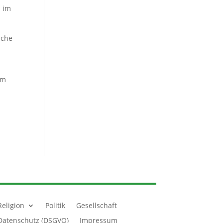
n im
iche
em
Religion
Politik
Gesellschaft
Datenschutz (DSGVO)
Impressum