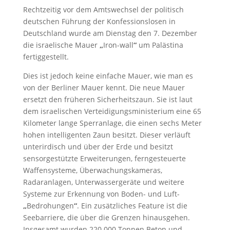
Rechtzeitig vor dem Amtswechsel der politisch
deutschen Führung der Konfessionslosen in
Deutschland wurde am Dienstag den 7. Dezember
die israelische Mauer
„
Iron-wall
“
um Palästina
fertiggestellt.
Dies ist jedoch keine einfache Mauer, wie man es
von der Berliner Mauer kennt. Die neue Mauer
ersetzt den früheren Sicherheitszaun. Sie ist laut
dem israelischen Verteidigungsministerium eine 65
Kilometer lange Sperranlage, die einen sechs Meter
hohen intelligenten Zaun besitzt. Dieser verläuft
unterirdisch und über der Erde und besitzt
sensorgestützte Erweiterungen, ferngesteuerte
Waffensysteme, Überwachungskameras,
Radaranlagen, Unterwassergeräte und weitere
Systeme zur Erkennung von Boden- und Luft-
„
Bedrohungen
“
. Ein zusätzliches Feature ist die
Seebarriere, die über die Grenzen hinausgehen.
Insgesamt wurden 220.000 Tonnen Beton und