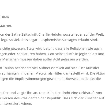
 Islam
 Macron.
n der Satire Zeitschrift Charlie Hebdo, wusste jeder auf der Welt,
 legt. So viel, dass sogar blasphemishe Aussagen erlaubt sind.
chtig gewesen. Stets wird betont, dass alle Religionen wie auch
ngen oder Karikaturen haben. Gott selbst dürfe in jegliche Art und
ger Menschen müssen dabei außer Acht gelassen werden.
on Toulon besonders viel Aufmerksamkeit auf sich. Der Künstler
 aufhängen, in denen Macron als Hitler dargestellt wird. Die Aktion
 gegen die Impfbestimmungen gewidmet. Übersetzt bedeutet die
stler und zeigte ihn an. Dem Künstler droht eine Geldstrafe von
r Person des Präsidenten der Republik. Dass sich der Künstler auf
 interessiert keinen.